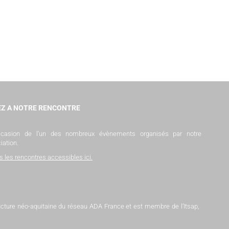
Z A NOTRE RENCONTRE
occasion de l’un des nombreux évènements organisés par notre
iation.
s les rencontres accessibles ici
.
tructure néo-aquitaine du réseau ADA France et est membre de l’Itsap,