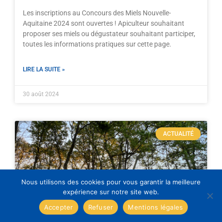
Les inscriptions au Concours des Miels Nouvelle-
Aquitaine 2024 sont ouvertes ! Apiculteur souhaitant
proposer ses miels ou dégustateur souhaitant participer,
toutes les informations pratiques sur cette page.
LIRE LA SUITE »
30 août 2024
ACTUALITÉ
Nous utilisons des cookies pour vous garantir la meilleure
expérience sur notre site web.
Accepter
Refuser
Mentions légales