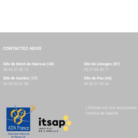
CONTACTEZ-NOUS
Site de Mont-de-Marsan (40)
Site de Limoges (87)
06 45 51 42 13
05 57 85 40 71
Site de Saintes (17)
Site de Pau (64)
06 98 33 41 38
06 80 01 82 66
L’ADANA est une association à 
l’institut de l’abeille.