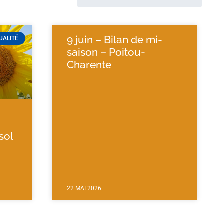
9 juin – Bilan de mi-
UALITÉ
saison – Poitou-
Charente
sol
22 MAI 2026