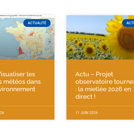
ACTUALITÉ
ACT
isualiser les
Actu – Projet
s météos dans
observatoire tourne
vironnement
: la miellée 2026 en
direct !
026
11 JUIN 2026