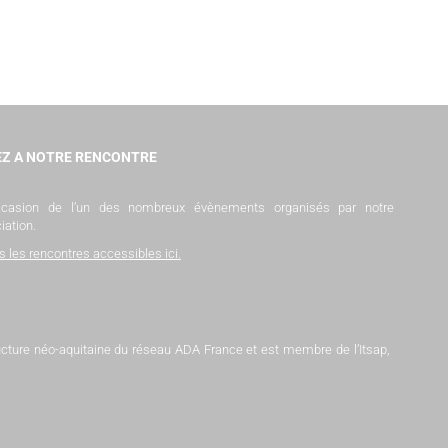
Z A NOTRE RENCONTRE
occasion de l’un des nombreux évènements organisés par notre
iation.
s les rencontres accessibles ici
.
tructure néo-aquitaine du réseau ADA France et est membre de l’Itsap,