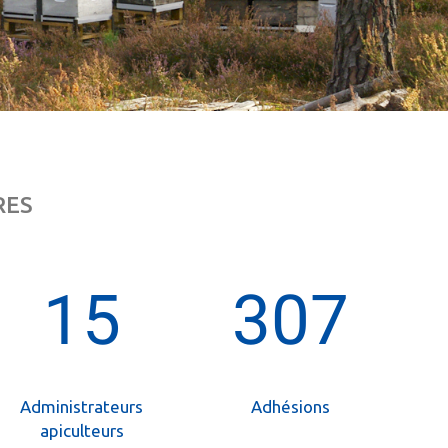
RES
16
308
Administrateurs
Adhésions
apiculteurs