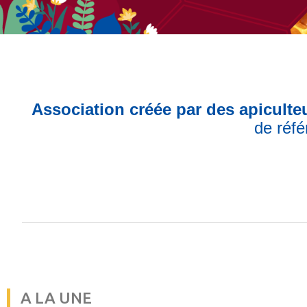
Association créée par des apiculteu
de réfé
REJOIGNEZ
le 1er réseau de
compétences
technique et
scientifique apicole de
Nouvelle-Aquitaine
DÉCOUVRIR
A LA UNE