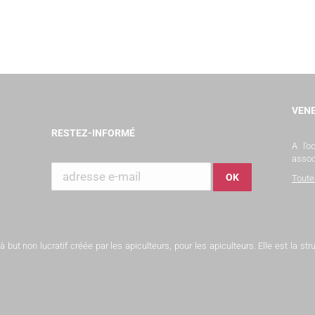
VENE
RESTEZ-INFORMÉ
A l’
assoc
Toute
but non lucratif créée par les apiculteurs, pour les apiculteurs. Elle est la s