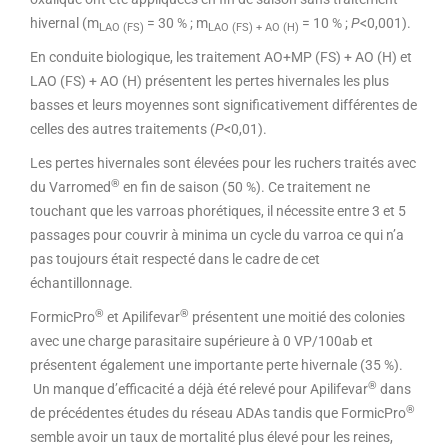
hivernal (m
= 30 % ; m
= 10 % ;
P
<0,001).
LAO (FS)
LAO
(FS) + AO (H)
En conduite biologique, les traitement AO+MP (FS) + AO (H) et
LAO (FS) + AO (H) présentent les pertes hivernales les plus
basses et leurs moyennes sont significativement différentes de
celles des autres traitements (
P
<0,01).
Les pertes hivernales sont élevées pour les ruchers traités avec
®
du Varromed
en fin de saison (50 %). Ce traitement ne
touchant que les varroas phorétiques, il nécessite entre 3 et 5
passages pour couvrir à minima un cycle du varroa ce qui n’a
pas toujours était respecté dans le cadre de cet
échantillonnage.
®
®
FormicPro
et Apilifevar
présentent une moitié des colonies
avec une charge parasitaire supérieure à 0 VP/100ab et
présentent également une importante perte hivernale (35 %).
®
Un manque d’efficacité a déjà été relevé pour Apilifevar
dans
®
de précédentes études du réseau ADAs tandis que FormicPro
semble avoir un taux de mortalité plus élevé pour les reines,