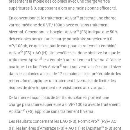
présentent la moitié des colonies avec une charge varroa
supérieures à 0, supposant alors une moins bonne efficacité.
®
En conventionnel, le traitement Apivar
présente une charge
varroa médiane de 0 VP/100ab avec ou sans traitement
®
hivernal. Cependant, le boxplot Apivar
(FS) indique que 50 %
des colonies portent une charge parasitaire supérieure à 0
VP/100ab, ce qui n’est pas le cas pour le traitement combiné
®
Apivar
(FS) + AO (H). Un bénéfice est donc observé lorsque le
®
traitement Apivar
est couplé à un traitement hivernal à l’acide
®
oxalique. Les lanières Apivar
sont souvent laissées tout l’hiver
dans les colonies au lieu de 12 semaines. Il est préférable de les
retirer afin d’appliquer un traitement hivernal et de limiter les
risques de développement de résistances aux varroas.
De la même façon, plus de 50 % des colonies portent une
charge parasitaire supérieure à 0 VP/100ab avec le traitement
®
Apistan
(FS) appliqué sans traitement hivernal.
®
Les résultats concernant les LAO (FS), FormicPro
(FS)+ AO
®
(H), les lanières d’Amitraze (FS) + AO (H) et l’Apistan
(FS) sont