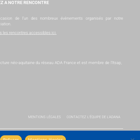
Z A NOTRE RENCONTRE
occasion de l’un des nombreux évènements organisés par notre
iation.
s les rencontres accessibles ici
.
tructure néo-aquitaine du réseau ADA France et est membre de l’Itsap,
MENTIONS LÉGALES
CONTACTEZ L’ÉQUIPE DE L’ADANA
Refuser
Mentions légales