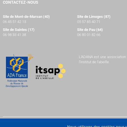
CONTACTEZ-NOUS
Site de Mont-de-Marsan (40)
Site de Limoges (87)
06 45 51 42 13
05 57 85 40 71
Site de Saintes (17)
Site de Pau (64)
06 98 33 41 38
06 80 01 82 66
L’ADANA est une association à 
l’institut de l’abeille.
Nous utilisons des cookies pour v
© Copyright ADANA – Conception
Terre Conseil
,
Agence Odanak