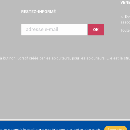
VENE
RESTEZ-INFORMÉ
A l’
assoc
Toute
but non lucratif créée par les apiculteurs, pour les apiculteurs. Elle est la s
ous garantir la meilleure expérience sur notre site web.
Accepter